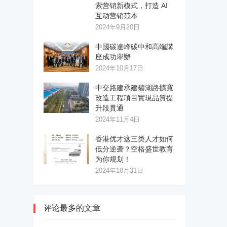
索营销新模式，打造 AI
互动营销范本
2024年9月20日
中國碳達峰碳中和高端講
座成功舉辦
2024年10月17日
中交路建承建碧湖路擴寬
改造工程項目實現品質提
升段貫通
2024年11月4日
香港优才这三类人才如何
低分逆袭？空格盛世教育
为你规划！
2024年10月31日
评论最多的文章