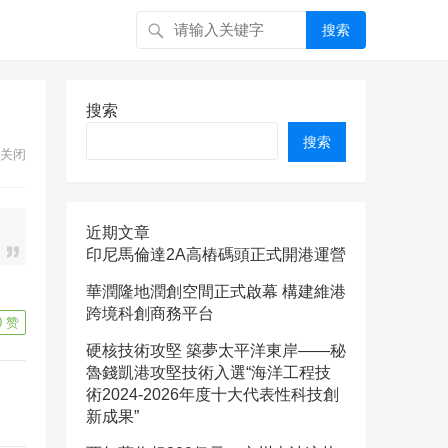
搜索
搜索
搜索
关闭
近期文章
印尼馬倫達2A高樁碼頭正式開港運營
華潤隆地潤創空間正式啟幕 構建維港
跨境科創商務平台
0
赞
硬核技術攻堅 築夢太平洋東岸——秘
魯錢凱港攻堅技術入選“海洋工程技
術2024-2026年度十大代表性科技創
新成果”