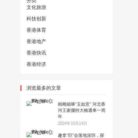
分类
文化旅游
科技创新
香港体育
香港地产
香港快讯
香港经济
浏览最多的文章
精雕細琢“玉如意” 河北香
河王家擺特大橋通車一周
年
2024年10月14日
趣拿“巨”会落地深圳，探