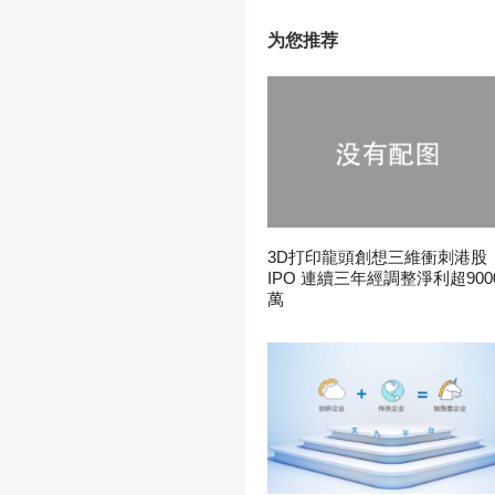
为您推荐
3D打印龍頭創想三維衝刺港股
IPO 連續三年經調整淨利超900
萬