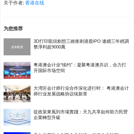
关于作者:
香港在线
为您推荐
3D打印龍頭創想三維衝刺港股IPO 連續三年經調
整淨利超9000萬
粤港澳会计业“续约”：凝聚粤港澳共识，合力打
开国际市场空间
大湾区会计师行业合作深化进行时： 粤港澳会计
师行业发展战略协议续新章
從政策東風到市場實踐：天九共享如何助力民營
企業轉型升級