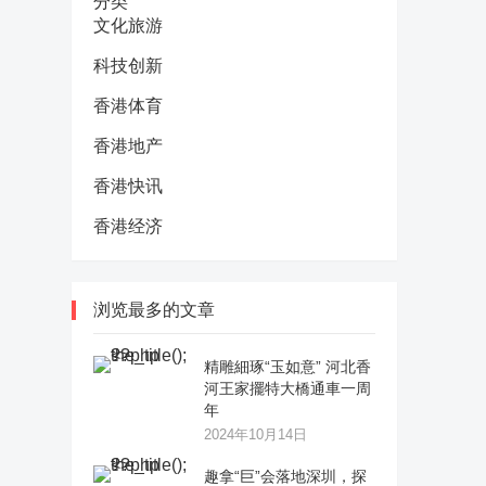
分类
文化旅游
科技创新
香港体育
香港地产
香港快讯
香港经济
浏览最多的文章
精雕細琢“玉如意” 河北香
河王家擺特大橋通車一周
年
2024年10月14日
趣拿“巨”会落地深圳，探