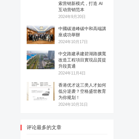
索营销新模式，打造 AI
互动营销范本
2024年9月20日
中國碳達峰碳中和高端講
座成功舉辦
2024年10月17日
中交路建承建碧湖路擴寬
改造工程項目實現品質提
升段貫通
2024年11月4日
香港优才这三类人才如何
低分逆袭？空格盛世教育
为你规划！
2024年10月31日
评论最多的文章