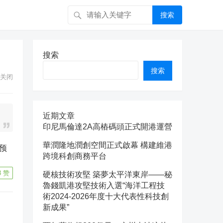
搜索
搜索
搜索
关闭
近期文章
印尼馬倫達2A高樁碼頭正式開港運營
華潤隆地潤創空間正式啟幕 構建維港
跨境科創商務平台
8
赞
硬核技術攻堅 築夢太平洋東岸——秘
魯錢凱港攻堅技術入選“海洋工程技
術2024-2026年度十大代表性科技創
新成果”