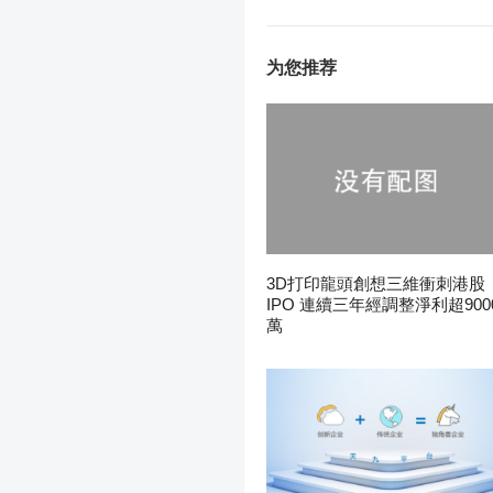
为您推荐
3D打印龍頭創想三維衝刺港股
IPO 連續三年經調整淨利超900
萬