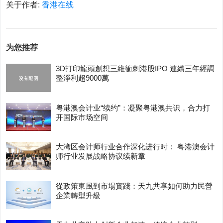
关于作者:
香港在线
为您推荐
3D打印龍頭創想三維衝刺港股IPO 連續三年經調
整淨利超9000萬
粤港澳会计业“续约”：凝聚粤港澳共识，合力打
开国际市场空间
大湾区会计师行业合作深化进行时： 粤港澳会计
师行业发展战略协议续新章
從政策東風到市場實踐：天九共享如何助力民營
企業轉型升級