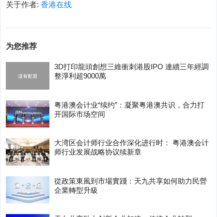
关于作者:
香港在线
为您推荐
3D打印龍頭創想三維衝刺港股IPO 連續三年經調
整淨利超9000萬
粤港澳会计业“续约”：凝聚粤港澳共识，合力打
开国际市场空间
大湾区会计师行业合作深化进行时： 粤港澳会计
师行业发展战略协议续新章
從政策東風到市場實踐：天九共享如何助力民營
企業轉型升級