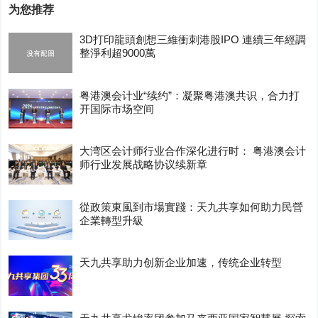
为您推荐
3D打印龍頭創想三維衝刺港股IPO 連續三年經調
整淨利超9000萬
粤港澳会计业“续约”：凝聚粤港澳共识，合力打
开国际市场空间
大湾区会计师行业合作深化进行时： 粤港澳会计
师行业发展战略协议续新章
從政策東風到市場實踐：天九共享如何助力民營
企業轉型升級
天九共享助力创新企业加速，传统企业转型