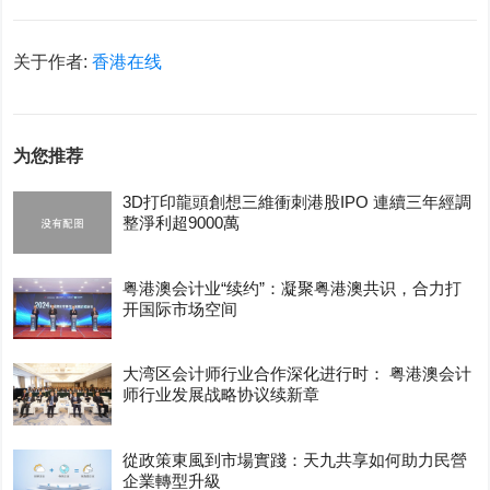
关于作者:
香港在线
为您推荐
3D打印龍頭創想三維衝刺港股IPO 連續三年經調
整淨利超9000萬
粤港澳会计业“续约”：凝聚粤港澳共识，合力打
开国际市场空间
大湾区会计师行业合作深化进行时： 粤港澳会计
师行业发展战略协议续新章
從政策東風到市場實踐：天九共享如何助力民營
企業轉型升級