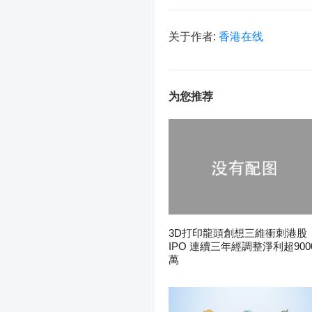
关于作者:
香港在线
为您推荐
3D打印龍頭創想三維衝刺港股
IPO 連續三年經調整淨利超900
萬