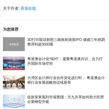
关于作者:
香港在线
为您推荐
3D打印龍頭創想三維衝刺港股IPO 連續三年經調
整淨利超9000萬
粤港澳会计业“续约”：凝聚粤港澳共识，合力打
开国际市场空间
大湾区会计师行业合作深化进行时： 粤港澳会计
师行业发展战略协议续新章
從政策東風到市場實踐：天九共享如何助力民營
企業轉型升級