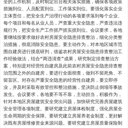
全的工作机制，及时制定出台相关落实措施，确保各项政策
措施到位、人员配置到位、工作落实到位。要强化落实企业
主体责任，把安全生产治理行动的各项要求落到每个企业、
每个项目和每名从业人员，严查重大安全隐患，严查违法违
规行为，把安全生产工作抓严抓实抓到位。会议要求，各地
要继续按要求做好农村房屋安全隐患排查整治，细化分类整
治措施，彻底消除安全隐患。要主动作为，对本地区城市范
围自建房进行摸底研判，借鉴农村房屋安全隐患排查整治工
作经验做法，结合“两违清查”成果，研究制定排查整治方
案，特别是对经营性自建房及此前农村房屋安全隐患排查整
治范围之外的自建房，要进行全面彻查，做到不留死角、不
留盲区。对存在严重安全隐患的经营性自建房，要立即停
业，并及时采取有效管控和整治措施，坚决防止倒塌等事故
发生。会议要求，各地要不等不靠，主动担当，积极作为，
针对本地区房屋建筑安全突出问题，加快研究完善房屋建筑
安全管理各项制度。要研究建立房屋体检制度，强化房屋全
生命周期的安全保障。要研究建立房屋养老金制度，更好解
决既有房屋维修资金来源问题。要研究建立房屋质量保险制