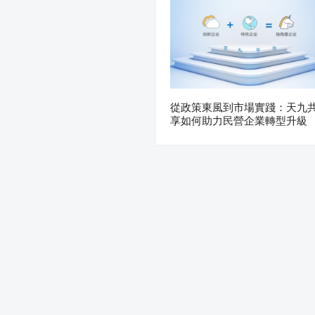
從政策東風到市場實踐：天九
享如何助力民營企業轉型升級