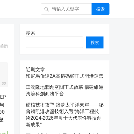
搜索
搜索
搜索
关闭
近期文章
印尼馬倫達2A高樁碼頭正式開港運營
華潤隆地潤創空間正式啟幕 構建維港
跨境科創商務平台
甸
硬核技術攻堅 築夢太平洋東岸——秘
魯錢凱港攻堅技術入選“海洋工程技
00
術2024-2026年度十大代表性科技創
总
新成果”