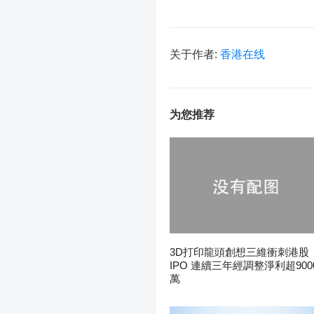
关于作者:
香港在线
为您推荐
3D打印龍頭創想三維衝刺港股
IPO 連續三年經調整淨利超900
萬