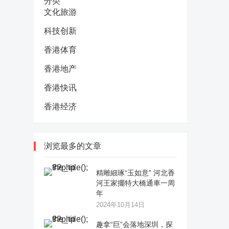
分类
文化旅游
科技创新
香港体育
香港地产
香港快讯
香港经济
浏览最多的文章
精雕細琢“玉如意” 河北香
河王家擺特大橋通車一周
年
2024年10月14日
趣拿“巨”会落地深圳，探