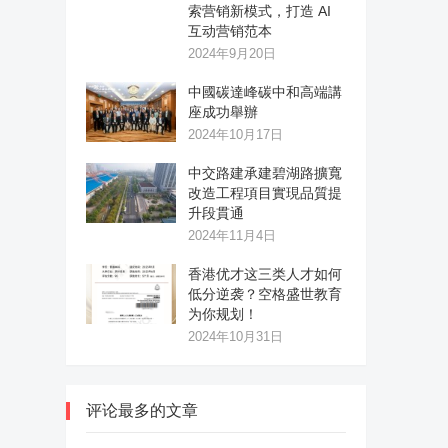
索营销新模式，打造 AI
互动营销范本
2024年9月20日
中國碳達峰碳中和高端講
座成功舉辦
2024年10月17日
中交路建承建碧湖路擴寬
改造工程項目實現品質提
升段貫通
2024年11月4日
香港优才这三类人才如何
低分逆袭？空格盛世教育
为你规划！
2024年10月31日
评论最多的文章