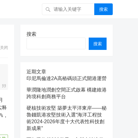
搜索
搜索
搜索
关闭
近期文章
印尼馬倫達2A高樁碼頭正式開港運營
華潤隆地潤創空間正式啟幕 構建維港
跨境科創商務平台
月
实释
硬核技術攻堅 築夢太平洋東岸——秘
魯錢凱港攻堅技術入選“海洋工程技
%，
術2024-2026年度十大代表性科技創
新成果”