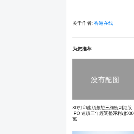
关于作者:
香港在线
为您推荐
3D打印龍頭創想三維衝刺港股
IPO 連續三年經調整淨利超900
萬