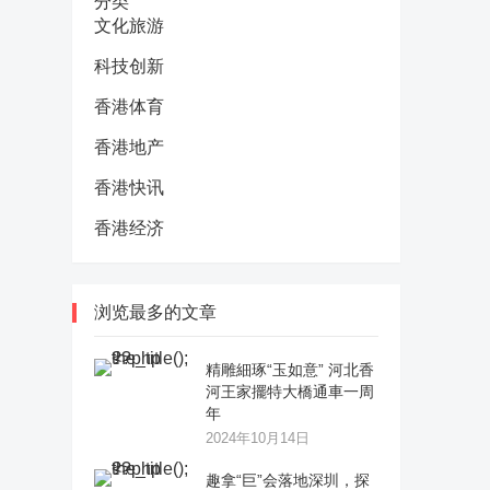
分类
文化旅游
科技创新
香港体育
香港地产
香港快讯
香港经济
浏览最多的文章
精雕細琢“玉如意” 河北香
河王家擺特大橋通車一周
年
2024年10月14日
趣拿“巨”会落地深圳，探