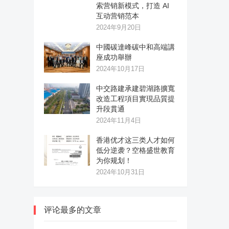
索营销新模式，打造 AI
互动营销范本
2024年9月20日
中國碳達峰碳中和高端講
座成功舉辦
2024年10月17日
中交路建承建碧湖路擴寬
改造工程項目實現品質提
升段貫通
2024年11月4日
香港优才这三类人才如何
低分逆袭？空格盛世教育
为你规划！
2024年10月31日
评论最多的文章