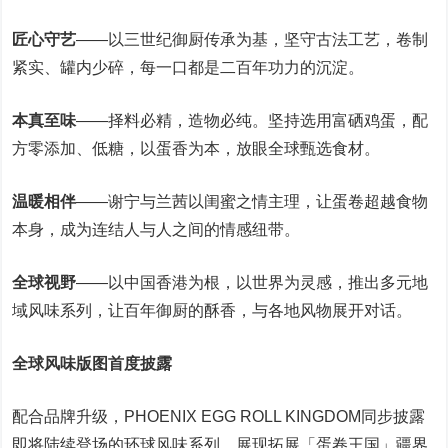
匠心守艺
——以三世纪御厨传承为基，坚守古法工艺，卷制
紧实、罐内少碎，每一口都是二百年功力的沉淀。
本真至味
——择料必精，造物必纯。坚持选用富硒鸡蛋，配
方零添加、低糖，以蛋香为本，放眼全球甄选食材。
温暖相伴
——谢宁与兰茜以闺蜜之情主理，让蛋卷超越食物
本身，成为连结人与人之间的情感纽带。
全球视野
——以中国香港为根，以世界为灵感，推出多元地
域风味系列，让百年御厨的酥香，与各地风物展开对话。
全球风味版图首度披露
配合品牌升级，PHOENIX EGG ROLL KINGDOM同步披露
即将陆续登场的环球风味系列，展现拓展「蛋卷王国」疆界