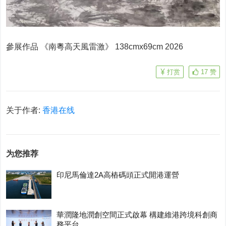
參展作品 《南粵高天風雷激》 138cmx69cm 2026
打赏
17
赞
关于作者:
香港在线
为您推荐
印尼馬倫達2A高樁碼頭正式開港運營
華潤隆地潤創空間正式啟幕 構建維港跨境科創商
務平台