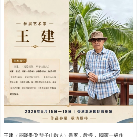
王建（靈隱畫僧 雙子山散人）畫家，教授， 國家一級作