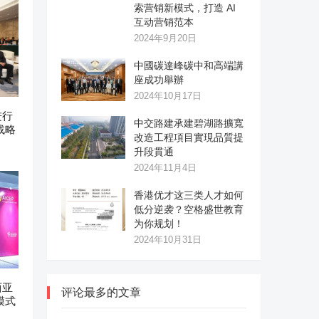
索营销新模式，打造 AI
互动营销范本
2024年9月20日
中國碳達峰碳中和高端講
座成功舉辦
2024年10月17日
进行
中交路建承建碧湖路擴寬
战略
改造工程項目實現品質提
升段貫通
2024年11月4日
香港优才这三类人才如何
低分逆袭？空格盛世教育
为你规划！
2024年10月31日
西亚
评论最多的文章
模式