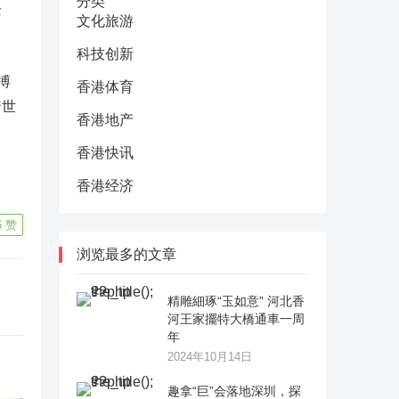
分类
企
文化旅游
科技创新
搏
香港体育
着世
香港地产
香港快讯
香港经济
6
赞
浏览最多的文章
精雕細琢“玉如意” 河北香
河王家擺特大橋通車一周
年
2024年10月14日
趣拿“巨”会落地深圳，探