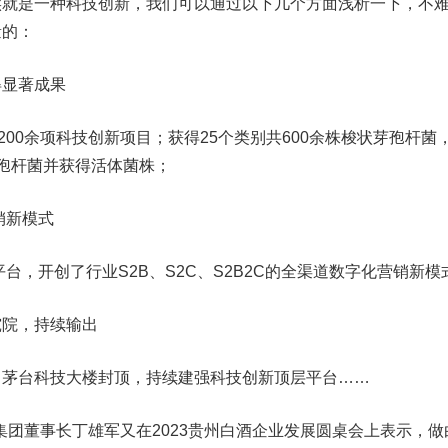
实就是一种科技创新，我们可以通过以下几个方面浅析一下，不
量的：
得显著成果
200余项科技创新项目；获得25个类别共600余株梭状芽孢杆菌
孢杆菌并获得活体菌株；
销新模式
台，开创了行业S2B、S2C、S2B2C的全渠道数字化营销新模
究院，持续输出
，茅台科技大楼封顶，持续建强科技创新顶层平台……
台集团董事长丁雄军又在2023贵州白酒企业发展圆桌会上表示，做