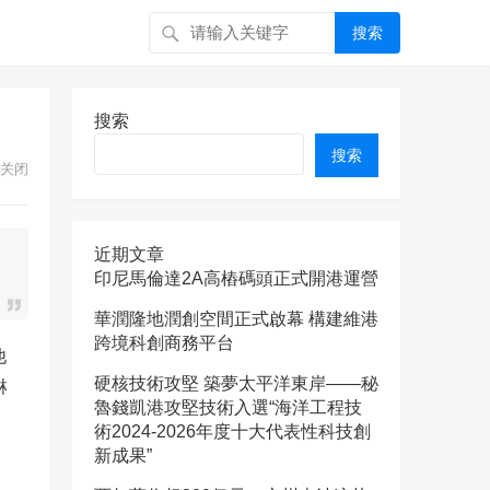
搜索
搜索
搜索
关闭
近期文章
印尼馬倫達2A高樁碼頭正式開港運營
華潤隆地潤創空間正式啟幕 構建維港
跨境科創商務平台
他
硬核技術攻堅 築夢太平洋東岸——秘
淋
魯錢凱港攻堅技術入選“海洋工程技
術2024-2026年度十大代表性科技創
新成果”