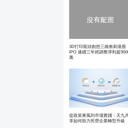
3D打印龍頭創想三維衝刺港股
IPO 連續三年經調整淨利超900
萬
從政策東風到市場實踐：天九
享如何助力民營企業轉型升級