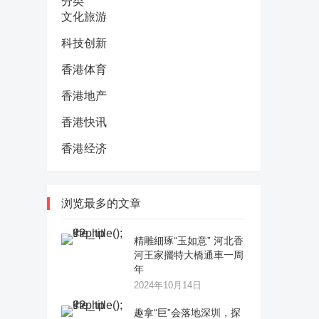
分类
文化旅游
科技创新
香港体育
香港地产
香港快讯
香港经济
浏览最多的文章
精雕細琢“玉如意” 河北香
河王家擺特大橋通車一周
年
2024年10月14日
趣拿“巨”会落地深圳，探