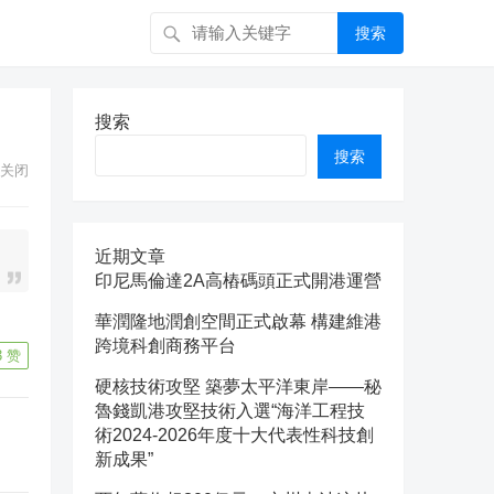
搜索
搜索
搜索
关闭
近期文章
印尼馬倫達2A高樁碼頭正式開港運營
華潤隆地潤創空間正式啟幕 構建維港
跨境科創商務平台
3
赞
硬核技術攻堅 築夢太平洋東岸——秘
魯錢凱港攻堅技術入選“海洋工程技
術2024-2026年度十大代表性科技創
新成果”