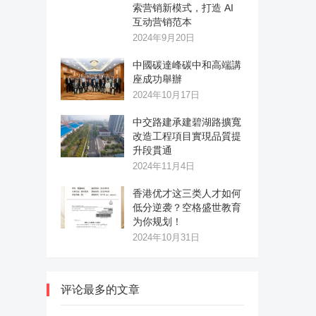
索营销新模式，打造 AI
互动营销范本
2024年9月20日
中國碳達峰碳中和高端講
座成功舉辦
2024年10月17日
中交路建承建碧湖路擴寬
改造工程項目實現品質提
升段貫通
2024年11月4日
香港优才这三类人才如何
低分逆袭？空格盛世教育
为你规划！
2024年10月31日
评论最多的文章