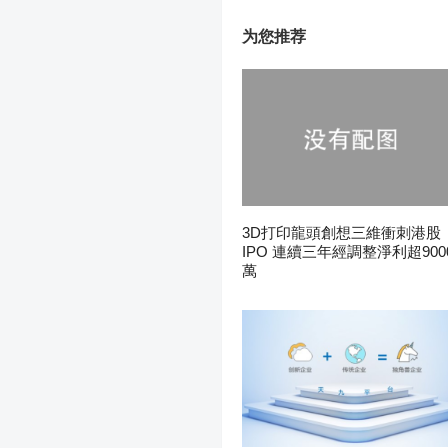
为您推荐
3D打印龍頭創想三維衝刺港股
IPO 連續三年經調整淨利超900
萬