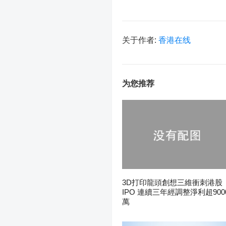
关于作者:
香港在线
为您推荐
3D打印龍頭創想三維衝刺港股
IPO 連續三年經調整淨利超900
萬