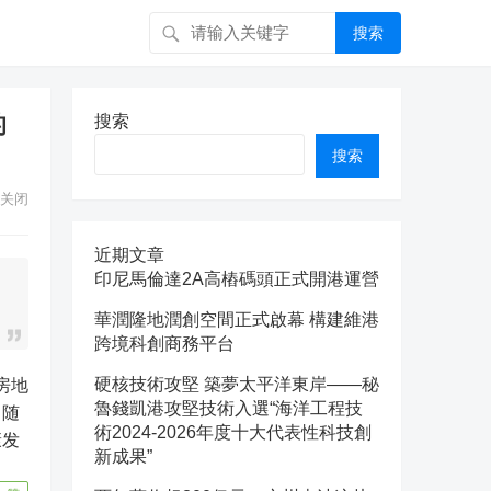
搜索
的
搜索
搜索
关闭
近期文章
印尼馬倫達2A高樁碼頭正式開港運營
華潤隆地潤創空間正式啟幕 構建維港
跨境科創商務平台
硬核技術攻堅 築夢太平洋東岸——秘
魯錢凱港攻堅技術入選“海洋工程技
。随
術2024-2026年度十大代表性科技創
康发
新成果”