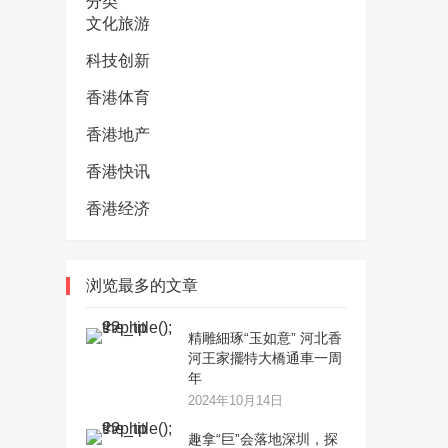
分类
文化旅游
科技创新
香港体育
香港地产
香港快讯
香港经济
浏览最多的文章
精雕細琢“玉如意” 河北香
河王家擺特大橋通車一周
年
2024年10月14日
趣拿“巨”会落地深圳，探