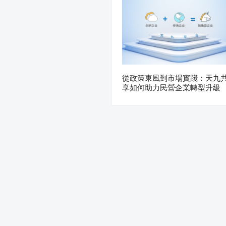
從政策東風到市場實踐：天九
享如何助力民營企業轉型升級