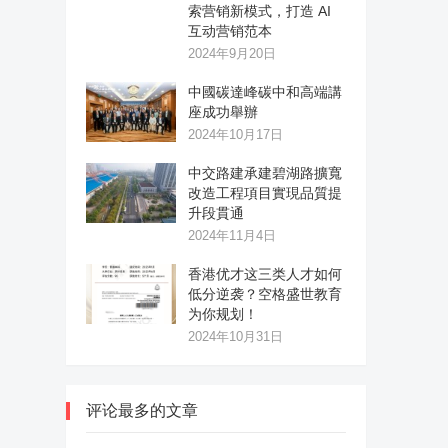
索营销新模式，打造 AI
互动营销范本
2024年9月20日
中國碳達峰碳中和高端講
座成功舉辦
2024年10月17日
中交路建承建碧湖路擴寬
改造工程項目實現品質提
升段貫通
2024年11月4日
香港优才这三类人才如何
低分逆袭？空格盛世教育
为你规划！
2024年10月31日
评论最多的文章