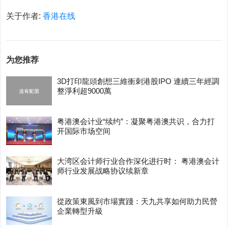
关于作者:
香港在线
为您推荐
3D打印龍頭創想三維衝刺港股IPO 連續三年經調
整淨利超9000萬
粤港澳会计业“续约”：凝聚粤港澳共识，合力打
开国际市场空间
大湾区会计师行业合作深化进行时： 粤港澳会计
师行业发展战略协议续新章
從政策東風到市場實踐：天九共享如何助力民營
企業轉型升級