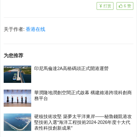
打赏
6
赞
关于作者:
香港在线
为您推荐
印尼馬倫達2A高樁碼頭正式開港運營
華潤隆地潤創空間正式啟幕 構建維港跨境科創商
務平台
硬核技術攻堅 築夢太平洋東岸——秘魯錢凱港攻
堅技術入選“海洋工程技術2024-2026年度十大代
表性科技創新成果”