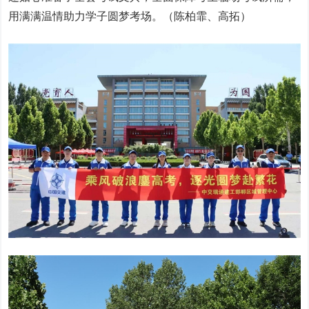
用满满温情助力学子圆梦考场。（陈柏霏、高拓）