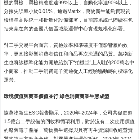
機的質檢，質檢精准度達99%以上，自動化率達90%以上，
分揀失誤率小於0.01%，通過Matrix，萬物新生能夠實現質
檢標準高度統一和批量化設備部署，目前該系統已陸續在包
括東莞在內的全國八個區域級運營中心實現規模化部署。
對二手交易平台而言，質檢效率和準確度不僅影響履約效
率，更直接影響消費者信任和商品再次流通的品質。萬物新
生也將該標準化能力開放給旗下“拍機堂”上入駐的200萬名中
小商家，推動二手消費電子流通從人工經驗驅動轉向標準化
運營。
環境價值與商業價值並行
綠色消費商業生態成型
據萬物新生ESG報告顯示，2020年-2024年，公司共促進超
1.5億台二手設備的回收和循環利用，對於沒有二次使用價值
的廢舊電子產品，萬物新生選擇與具有再生資源回收經營資
質的第三方廠商合作，對機器進行環保拆解。2020年-2024