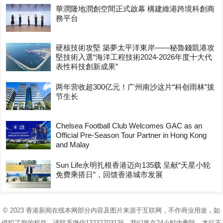
華潤隆地潤創空間正式啟幕 構建維港跨境科創商
務平台
硬核技術攻堅 築夢太平洋東岸——秘魯錢凱港攻
堅技術入選“海洋工程技術2024-2026年度十大代
表性科技創新成果”
两年营收超300亿元！广州南沙这片“科创雨林”拔
节生长
Chelsea Football Club Welcomes GAC as an
Official Pre-Season Tour Partner in Hong Kong
and Malay
Sun Life永明扎根香港迈向135载 呈献“天星小轮
免费乘搭日”，回馈香港城市发展
© 2023
香港新闻在线
本网部分内容及图片来源于互联网，不作商业用途，如
侵犯了您的权益，请联系微信13232703136，我们将在24小时内删除，本站不