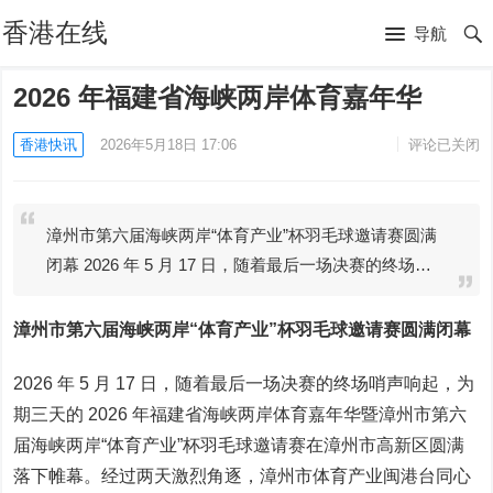
香港在线
导航
2026 年福建省海峡两岸体育嘉年华
香港快讯
2026年5月18日 17:06
评论已关闭
漳州市第六届海峡两岸“体育产业”杯羽毛球邀请赛圆满
闭幕 2026 年 5 月 17 日，随着最后一场决赛的终场…
漳州市第六届海峡两岸“体育产业”杯羽毛球邀请赛圆满闭幕
2026 年 5 月 17 日，随着最后一场决赛的终场哨声响起，为
期三天的 2026 年福建省海峡两岸体育嘉年华暨漳州市第六
届海峡两岸“体育产业”杯羽毛球邀请赛在漳州市高新区圆满
落下帷幕。经过两天激烈角逐，漳州市体育产业闽港台同心