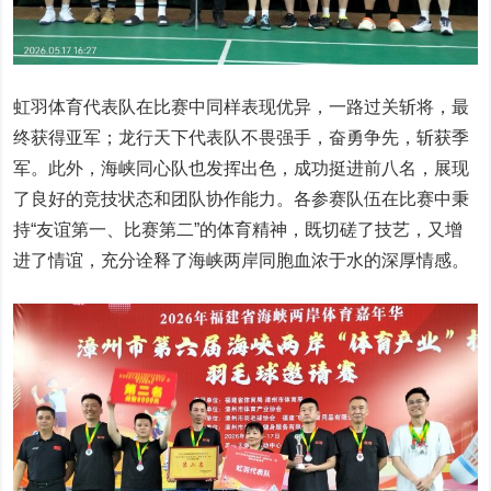
虹羽体育代表队在比赛中同样表现优异，一路过关斩将，最
终获得亚军；龙行天下代表队不畏强手，奋勇争先，斩获季
军。此外，海峡同心队也发挥出色，成功挺进前八名，展现
了良好的竞技状态和团队协作能力。各参赛队伍在比赛中秉
持“友谊第一、比赛第二”的体育精神，既切磋了技艺，又增
进了情谊，充分诠释了海峡两岸同胞血浓于水的深厚情感。