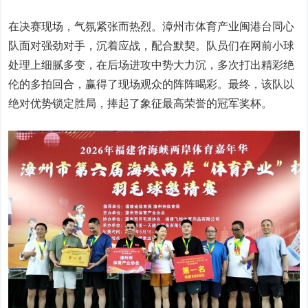
在决赛现场，气氛紧张而热烈。漳州市体育产业闽港台同心
队面对强劲对手，沉着应战，配合默契。队员们在网前小球
处理上细腻多变，在后场进攻中势大力沉，多次打出精彩绝
伦的多拍回合，赢得了现场观众的阵阵喝彩。最终，该队以
绝对优势锁定胜局，捧起了象征最高荣誉的冠军奖杯。