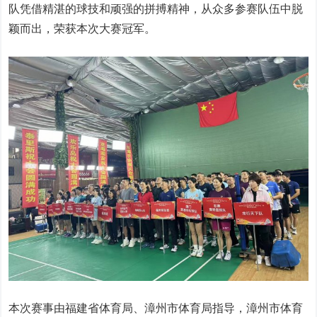
队凭借精湛的球技和顽强的拼搏精神，从众多参赛队伍中脱
颖而出，荣获本次大赛冠军。
本次赛事由福建省体育局、漳州市体育局指导，漳州市体育