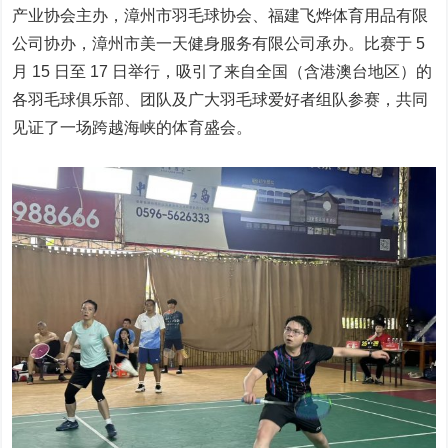
产业协会主办，漳州市羽毛球协会、福建飞烨体育用品有限
公司协办，漳州市美一天健身服务有限公司承办。比赛于 5
月 15 日至 17 日举行，吸引了来自全国（含港澳台地区）的
各羽毛球俱乐部、团队及广大羽毛球爱好者组队参赛，共同
见证了一场跨越海峡的体育盛会。