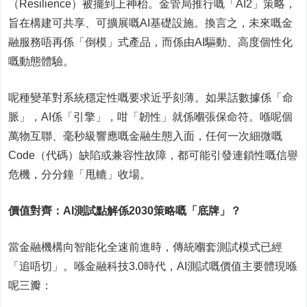
（Resilience）被擺到上神枱。金管局推行嘅「AI2」策略，
旨在構建可共享、可擴展嘅AI基礎設施。換言之，未來嘅金
融服務唔再係「倒模」式產品，而係由AI驅動、高度個性化
嘅動態體驗。
呢種變革對系統穩定性嘅要求近乎刻薄。如果話數據係「命
脈」，AI係「引擎」，咁「韌性」就係嗰張保命符。喺呢個
萬物互聯、毫秒級響應嘅金融生態入面，任何一次細微嘅
Code（代碼）缺陷或兼容性故障，都可能引發連鎖性嘅信譽
危機，分分鐘「甩轆」收場。
價值對齊：
AI
測試點解係
2030
策略嘅「底牌」？
當金融機構向智能化全速前進時，傳統嗰套測試模式已經
「追唔切」。喺金融科技3.0時代，AI測試嘅價值主要體現喺
呢三瓣：