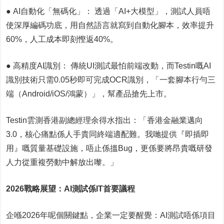
● AI自動化「無碼化」： 透過「AI+大模型」，測試人員唔
使深厚編碼功底，用自然語言就寫到自動化腳本，效率提升
60%，人工成本即刻慳返40%。
● 高精度AI識別： 傳統UI測試最怕前端改動，而Testin嘅AI
識別技術只需0.05秒即可完成OCR識別，「一套腳本行勻三
端（Android/iOS/鴻蒙）」，幫產品搶先上市。
Testin雲測香港副總經理余得水指出：「香港金融業邁向
3.0，核心痛點係人手貴同終端適配難。我哋提供『即插即
用』嘅質量基礎設施，唔止係搵Bug，更係要將昂貴嘅研發
人力從重複勞動中解放出嚟。」
2026
戰略展望：
AI
測試係
IT
首要議程
企喺2026年呢個關鍵點，企業一定要醒覺：AI測試唔係項目