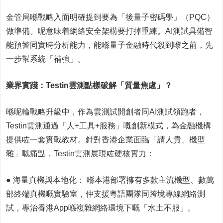
金管局喺戰略入面明確提到要為「後量子密碼學」（PQC）
做準備。呢意味着網絡安全架構要打掉重練。AI測試具備智
能預警同實時分析能力，能喺量子金融時代殺到嚟之前，先
一步幫系統「補強」。
業界實踐：
Testin
雲測點樣破解「質量焦慮」？
喺呢輪戰略升級中，作為雲測試開創者同AI測試領跑者，
Testin雲測通過「人+工具+服務」嘅創新模式，為金融機構
提供咗一套實戰教材。針對香港企業面臨「請人貴、機型
雜」嘅痛點，Testin雲測展現咗硬核實力：
● 海量真機與本地化： 喺本港部署擁有多款主流機型、數萬
部終端真機嘅實驗室，仲支援粵語團隊同跨境專線網絡測
試，專治香港App喺複雜網絡環境下嘅「水土不服」。