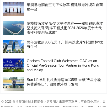
華潤隆地潤創空間正式啟幕 構建維港跨境科創商
務平台
硬核技術攻堅 築夢太平洋東岸——秘魯錢凱港攻
堅技術入選“海洋工程技術2024-2026年度十大代
表性科技創新成果”
两年营收超300亿元！广州南沙这片“科创雨林”拔
节生长
Chelsea Football Club Welcomes GAC as an
Official Pre-Season Tour Partner in Hong Kong
and Malay
Sun Life永明扎根香港迈向135载 呈献“天星小轮
免费乘搭日”，回馈香港城市发展
© 2023
香港新闻在线
本网部分内容及图片来源于互联网，不作商业用途，如