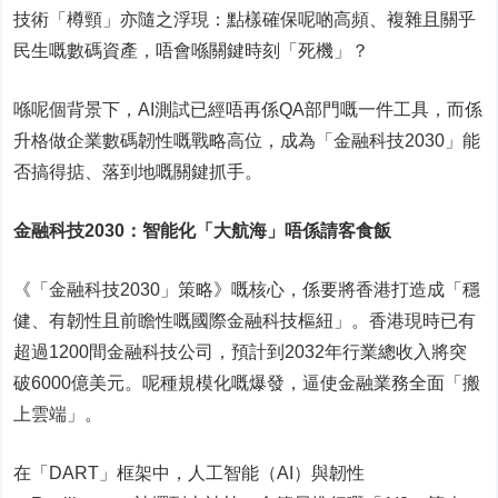
技術「樽頸」亦隨之浮現：點樣確保呢啲高頻、複雜且關乎
民生嘅數碼資產，唔會喺關鍵時刻「死機」？
喺呢個背景下，AI測試已經唔再係QA部門嘅一件工具，而係
升格做企業數碼韌性嘅戰略高位，成為「金融科技2030」能
否搞得掂、落到地嘅關鍵抓手。
金融科技
2030
：智能化「大航海」唔係請客食飯
《「金融科技2030」策略》嘅核心，係要將香港打造成「穩
健、有韌性且前瞻性嘅國際金融科技樞紐」。香港現時已有
超過1200間金融科技公司，預計到2032年行業總收入將突
破6000億美元。呢種規模化嘅爆發，逼使金融業務全面「搬
上雲端」。
在「DART」框架中，人工智能（AI）與韌性