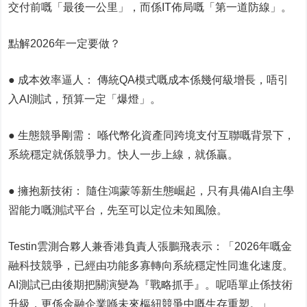
交付前嘅「最後一公里」，而係IT佈局嘅「第一道防線」。
點解2026年一定要做？
● 成本效率逼人： 傳統QA模式嘅成本係幾何級增長，唔引
入AI測試，預算一定「爆燈」。
● 生態競爭剛需： 喺代幣化資產同跨境支付互聯嘅背景下，
系統穩定就係競爭力。快人一步上線，就係贏。
● 擁抱新技術： 隨住鴻蒙等新生態崛起，只有具備AI自主學
習能力嘅測試平台，先至可以定位未知風險。
Testin雲測合夥人兼香港負責人張鵬飛表示：「2026年嘅金
融科技競爭，已經由功能多寡轉向系統穩定性同進化速度。
AI測試已由後期把關演變為『戰略抓手』。呢唔單止係技術
升級，更係金融企業喺未來樞紐競爭中嘅生存重塑。」