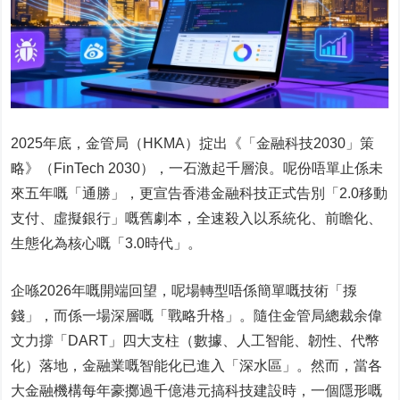
2025年底，金管局（HKMA）掟出《「金融科技2030」策
略》（FinTech 2030），一石激起千層浪。呢份唔單止係未
來五年嘅「通勝」，更宣告香港金融科技正式告別「2.0移動
支付、虛擬銀行」嘅舊劇本，全速殺入以系統化、前瞻化、
生態化為核心嘅「3.0時代」。
企喺2026年嘅開端回望，呢場轉型唔係簡單嘅技術「揼
錢」，而係一場深層嘅「戰略升格」。隨住金管局總裁余偉
文力撐「DART」四大支柱（數據、人工智能、韌性、代幣
化）落地，金融業嘅智能化已進入「深水區」。然而，當各
大金融機構每年豪擲過千億港元搞科技建設時，一個隱形嘅