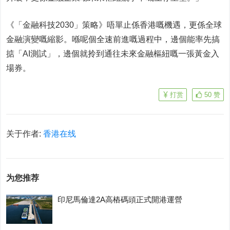
《「金融科技2030」策略》唔單止係香港嘅機遇，更係全球
金融演變嘅縮影。喺呢個全速前進嘅過程中，邊個能率先搞
掂「AI測試」，邊個就拎到通往未來金融樞紐嘅一張黃金入
場券。
打赏
50
赞
关于作者:
香港在线
为您推荐
印尼馬倫達2A高樁碼頭正式開港運營