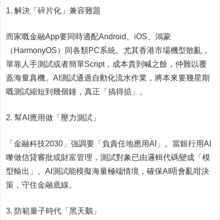
1. 解決「碎片化」兼容難題
而家嘅金融App要同時適配Android、iOS、鴻蒙
（HarmonyOS）同各類PC系統。尤其香港市場機型散亂，
單靠人手測試或者簡單Script，成本貴到喊之餘，仲難以覆
蓋海量真機。AI測試通過自動化流水作業，將本來要幾星期
嘅測試縮短到幾個鐘，真正「搞得掂」。
2. 幫AI應用做「壓力測試」
「金融科技2030」強調要「負責任地應用AI」。當銀行用AI
嚟做信貸審批或財富管理，測試對象已由邏輯代碼變成「模
型輸出」。AI測試能模擬海量極端情境，確保AI唔會亂咁決
策，守住金融底線。
3. 防範量子時代「黑天鵝」