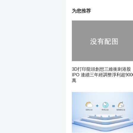
为您推荐
3D打印龍頭創想三維衝刺港股
IPO 連續三年經調整淨利超900
萬