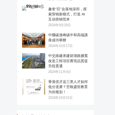
趣拿“巨”会落地深圳，探
索营销新模式，打造 AI
互动营销范本
2024年9月20日
中國碳達峰碳中和高端講
座成功舉辦
2024年10月17日
中交路建承建碧湖路擴寬
改造工程項目實現品質提
升段貫通
2024年11月4日
香港优才这三类人才如何
低分逆袭？空格盛世教育
为你规划！
2024年10月31日