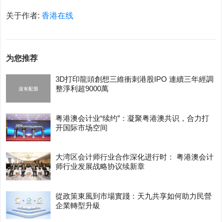
关于作者:
香港在线
为您推荐
3D打印龍頭創想三維衝刺港股IPO 連續三年經調
整淨利超9000萬
粤港澳会计业“续约”：凝聚粤港澳共识，合力打
开国际市场空间
大湾区会计师行业合作深化进行时： 粤港澳会计
师行业发展战略协议续新章
從政策東風到市場實踐：天九共享如何助力民營
企業轉型升級