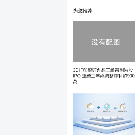
为您推荐
3D打印龍頭創想三維衝刺港股
IPO 連續三年經調整淨利超900
萬