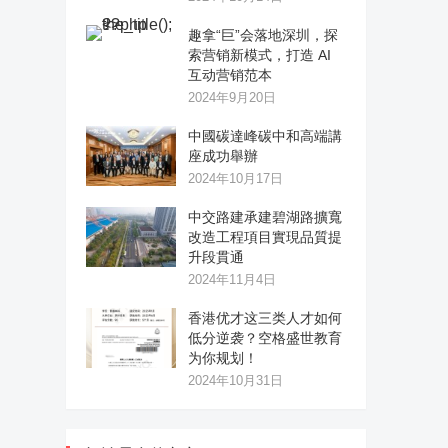
趣拿“巨”会落地深圳，探
索营销新模式，打造 AI
互动营销范本
2024年9月20日
中國碳達峰碳中和高端講
座成功舉辦
2024年10月17日
中交路建承建碧湖路擴寬
改造工程項目實現品質提
升段貫通
2024年11月4日
香港优才这三类人才如何
低分逆袭？空格盛世教育
为你规划！
2024年10月31日