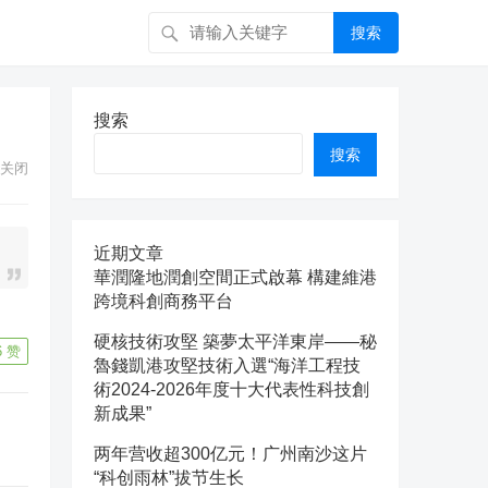
搜索
搜索
搜索
关闭
近期文章
華潤隆地潤創空間正式啟幕 構建維港
跨境科創商務平台
硬核技術攻堅 築夢太平洋東岸——秘
6
赞
魯錢凱港攻堅技術入選“海洋工程技
術2024-2026年度十大代表性科技創
新成果”
两年营收超300亿元！广州南沙这片
“科创雨林”拔节生长