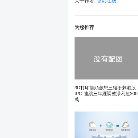
关于作者:
香港在线
为您推荐
3D打印龍頭創想三維衝刺港股
IPO 連續三年經調整淨利超900
萬