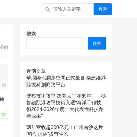
搜索
搜索
搜索
关闭
近期文章
華潤隆地潤創空間正式啟幕 構建維港
跨境科創商務平台
硬核技術攻堅 築夢太平洋東岸——秘
魯錢凱港攻堅技術入選“海洋工程技
術2024-2026年度十大代表性科技創
1
赞
新成果”
两年营收超300亿元！广州南沙这片
“科创雨林”拔节生长