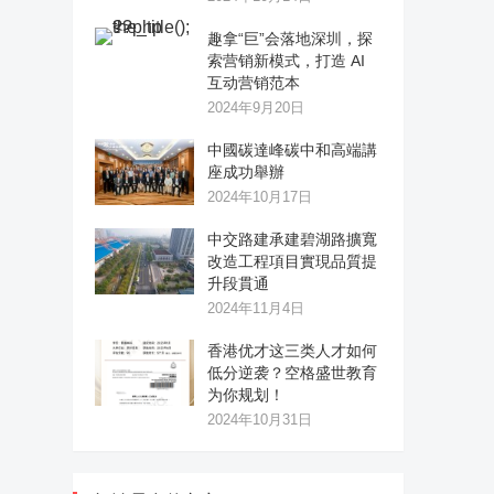
趣拿“巨”会落地深圳，探
索营销新模式，打造 AI
互动营销范本
2024年9月20日
中國碳達峰碳中和高端講
座成功舉辦
2024年10月17日
中交路建承建碧湖路擴寬
改造工程項目實現品質提
升段貫通
2024年11月4日
香港优才这三类人才如何
低分逆袭？空格盛世教育
为你规划！
2024年10月31日