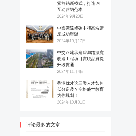
索营销新模式，打造 AI
互动营销范本
2024年9月20日
中國碳達峰碳中和高端講
座成功舉辦
2024年10月17日
中交路建承建碧湖路擴寬
改造工程項目實現品質提
升段貫通
2024年11月4日
香港优才这三类人才如何
低分逆袭？空格盛世教育
为你规划！
2024年10月31日
评论最多的文章