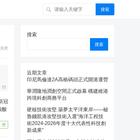
搜索
搜索
搜索
关闭
近期文章
印尼馬倫達2A高樁碼頭正式開港運營
華潤隆地潤創空間正式啟幕 構建維港
跨境科創商務平台
新冠
核酸
硬核技術攻堅 築夢太平洋東岸——秘
魯錢凱港攻堅技術入選“海洋工程技
術2024-2026年度十大代表性科技創
1
赞
新成果”