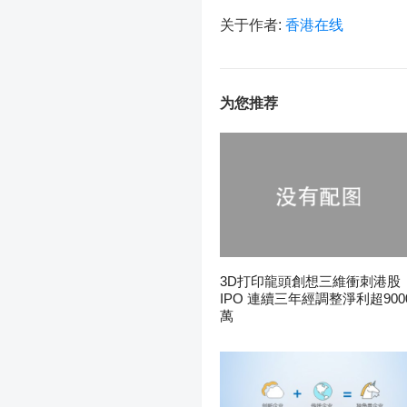
关于作者:
香港在线
为您推荐
3D打印龍頭創想三維衝刺港股
IPO 連續三年經調整淨利超900
萬