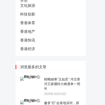
分类
文化旅游
科技创新
香港体育
香港地产
香港快讯
香港经济
浏览最多的文章
精雕細琢“玉如意” 河北香
河王家擺特大橋通車一周
年
2024年10月14日
趣拿“巨”会落地深圳，探