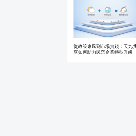
從政策東風到市場實踐：天九
享如何助力民營企業轉型升級