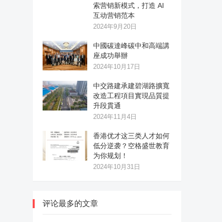
索营销新模式，打造 AI
互动营销范本
2024年9月20日
中國碳達峰碳中和高端講
座成功舉辦
2024年10月17日
中交路建承建碧湖路擴寬
改造工程項目實現品質提
升段貫通
2024年11月4日
香港优才这三类人才如何
低分逆袭？空格盛世教育
为你规划！
2024年10月31日
评论最多的文章