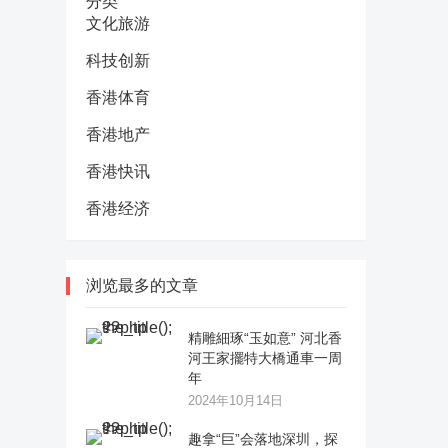
分类
文化旅游
科技创新
香港体育
香港地产
香港快讯
香港经济
浏览最多的文章
精雕細琢“玉如意” 河北香
河王家擺特大橋通車一周
年
2024年10月14日
趣拿“巨”会落地深圳，探