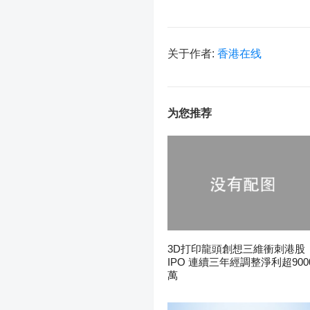
关于作者:
香港在线
为您推荐
3D打印龍頭創想三維衝刺港股
IPO 連續三年經調整淨利超900
萬