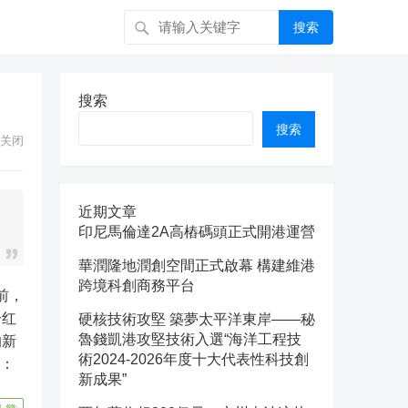
搜索
搜索
搜索
关闭
近期文章
印尼馬倫達2A高樁碼頭正式開港運營
華潤隆地潤創空間正式啟幕 構建維港
跨境科創商務平台
前，
个红
硬核技術攻堅 築夢太平洋東岸——秘
魯錢凱港攻堅技術入選“海洋工程技
的新
術2024-2026年度十大代表性科技創
源：
新成果”